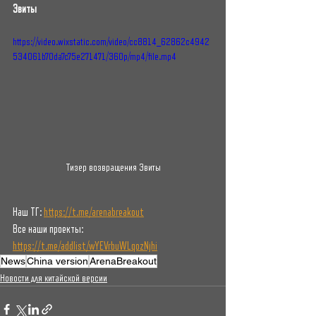
Эвиты
https://video.wixstatic.com/video/cc8814_62862c4942
534061b70da7c75e271471/360p/mp4/file.mp4
Тизер возвращения Эвиты
Наш ТГ: 
https://t.me/arenabreakout
Все наши проекты: 
https://t.me/addlist/wYEVrbuWLqozNjhi
News
China version
ArenaBreakout
Новости для китайской версии