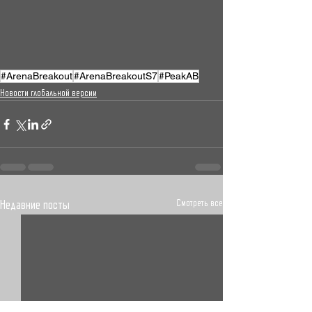
#ArenaBreakout
#ArenaBreakoutS7
#PeakAB
Новости глобальной версии
Смотреть все
Недавние посты