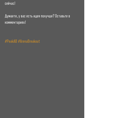
сейчас!
Думаете, у вас есть идея получше? Оставьте в 
комментариях!
#PeakAB
#ArenaBreakout