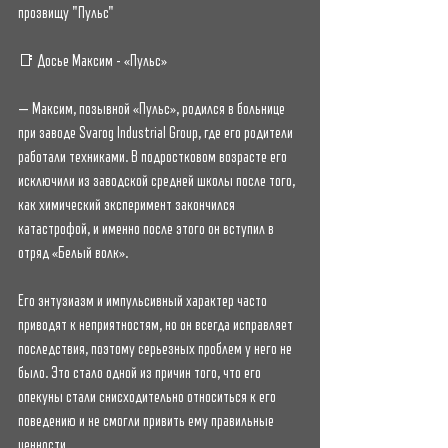
прозвищу "Пульс"
📑 Досье Максим - «Пульс»
— Максим, позывной «Пульс», родился в больнице 
при заводе Svarog Industrial Group, где его родители 
работали техниками. В подростковом возрасте его 
исключили из заводской средней школы после того, 
как химический эксперимент закончился 
катастрофой, и именно после этого он вступил в 
отряд «Белый волк».
Его энтузиазм и импульсивный характер часто 
приводят к неприятностям, но он всегда исправляет 
последствия, поэтому серьезных проблем у него не 
было. Это стало одной из причин того, что его 
опекуны стали снисходительно относиться к его 
поведению и не смогли привить ему правильные 
ценности.