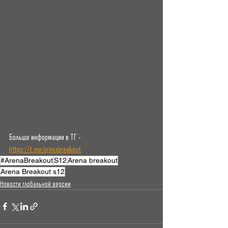
Больше информации в ТГ - 
https://t.me/arenabreakout
#ArenaBreakout
S12
Arena breakout
Arena Breakout s12
Новости глобальной версии