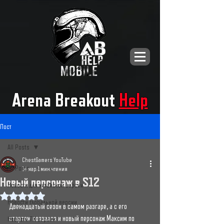
Arena Breakout
Help
Пост
All Posts
ChestGamers YouTube
All Posts
14 мар.
1 мин. чтения
Новый персонаж в S12
Новости для китайской версии
Оценка: не число из 5 звезд.
Новости глобальной версии
Двенадцатый сезон в самом разгаре, а с его 
стартом появился и новый персонаж Максим по 
Новости ПК версии