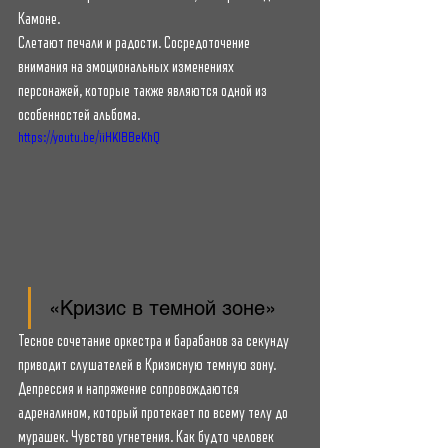
Камоне.
Слетают печали и радости. Сосредоточение 
внимания на эмоциональных изменениях 
персонажей, которые также являются одной из 
особенностей альбома.
https://youtu.be/iiHKIBBeKhQ
«Кризис в темной зоне»
Тесное сочетание оркестра и барабанов за секунду 
приводит слушателей в Кризисную темную зону. 
Депрессия и напряжение сопровождаются 
адреналином, который протекает по всему телу до 
мурашек. Чувство угнетения. Как будто человек 