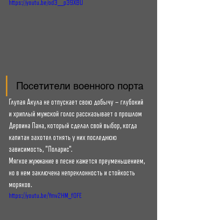
https://youtu.be/od3__p39XBU
Посетители военного порта
Глупая Акула не отпускает свою добычу – глубокий 
и хриплый мужской голос рассказывает о прошлом 
Дервина Пана, который сделал свой выбор, когда 
капитан захотел отнять у них последнюю 
зависимость, "Поларис".
Мягкое жужжание в песне кажется преуменьшением, 
но в нем заключена непреклонность и стойкость 
моряков.
https://youtu.be/Ymv2HM_f0FE