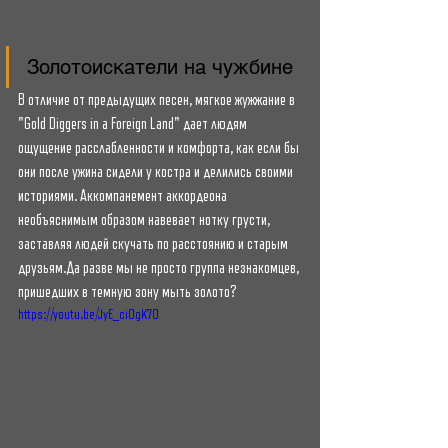
Золотоискатели на чужбине 
В отличие от предыдущих песен, мягкое жужжание в 
"Gold Diggers in a Foreign Land" дает людям 
ощущение расслабленности и комфорта, как если бы 
они после ужина сидели у костра и делились своими 
историями. Аккомпанемент аккордеона 
необъяснимым образом навевает нотку грусти, 
заставляя людей скучать по расстоянию и старым 
друзьям.Да разве мы не просто группа незнакомцев, 
пришедших в темную зону мыть золото?
https://youtu.be/JyE_ciOgK70