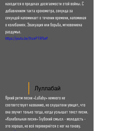
находится в пределах досягаемости этой войны. С 
добавлением такта хронометра, секунда за 
секундой напоминает о течении времени, напоминая 
о колебаниях. Эвакуация или борьба, мгновениена 
раздумье.
https://youtu.be/thzePTRFbeY
Луллабай
Яркий ритм песни «Lullaby» немного не 
соответствует названию, но слушатели увидят, что 
она звучит только тогда, когда услышат текст песни.
«Колебельная песня» Глубокий смысл - молодость - 
это хорошо, но всё перевернётся с ног на голову.