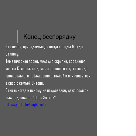
Конец беспорядку
Это песня, принадлежащая вождю банды Макдог 
Стивену.
Тематическая песня, мелодия скрипки, соединяет 
мечты Стивена: от дома, сгоревшего в детстве, до 
произвольного побалования с толпой и втянувшегося 
в спор с семьей Энтони.
Стив никогда и никому не поддавался, даже если он 
был недоволен - "Doss Энтони"
https://youtu.be/-cqjKcvcIjk