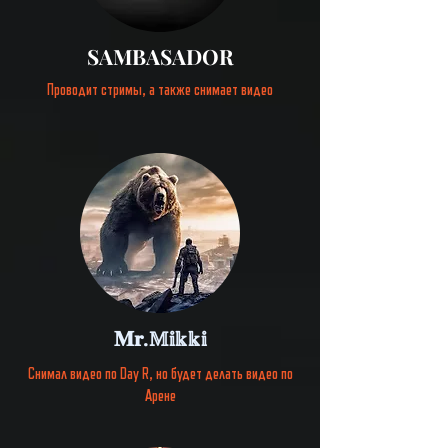
SAMBASADOR
Проводит
стримы, а также снимает видео
𝐌𝐫.𝕄𝕚𝕜𝕜𝕚
Снимал видео по Day R, но будет делать видео по
Арене