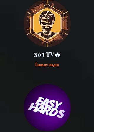
x03 TV🔥
Снимает видео