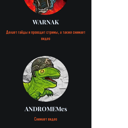
WARNAK
Делает гайды и проводит
стримы, а также снимает
видео
ANDROMEMes
Снимает видео