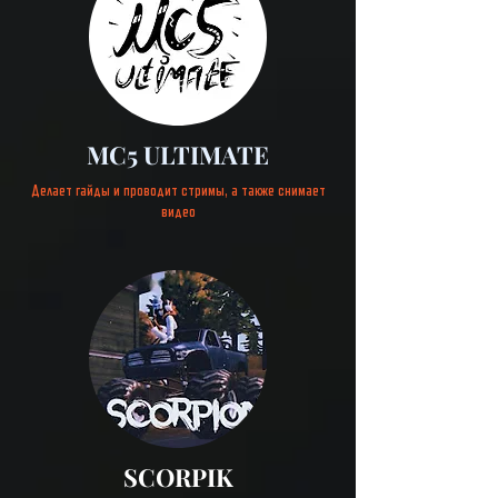
MC5 ULTIMATE
Делает гайды и проводит
стримы, а также снимает
видео
SCORPIK