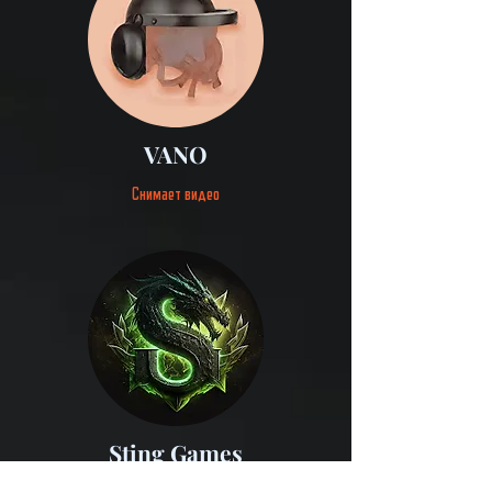
VANO
Снимает видео
Sting Games